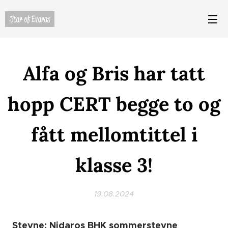
Star of Evaras
Alfa og Bris har tatt
hopp CERT begge to og
fått mellomtittel i
klasse 3!
19.08.2024
Stevne: Nidaros BHK sommerstevne