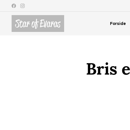
Star of Evaras
Forside
Bris 