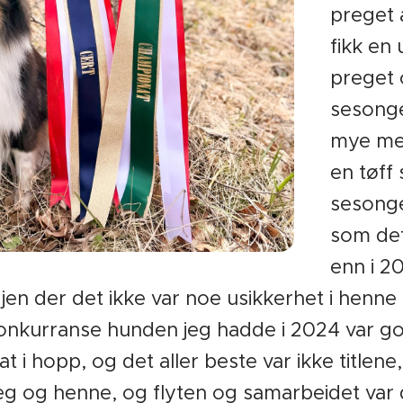
preget 
fikk en
preget 
sesonge
mye med
en tøff
sesonge
som det
enn i 20
jen der det ikke var noe usikkerhet i henne 
konkurranse hunden jeg hadde i 2024 var go
 i hopp, og det aller beste var ikke titlene
g og henne, og flyten og samarbeidet var d