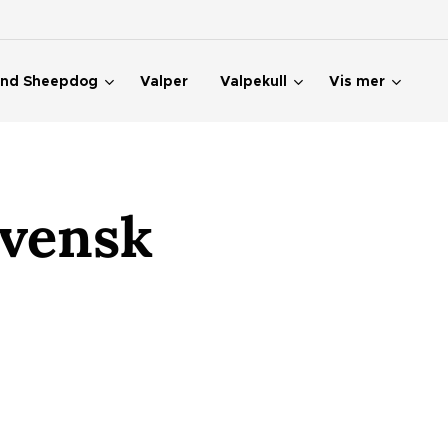
and Sheepdog
Valper
Valpekull
Vis mer
svensk