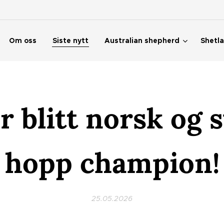
Om oss
Siste nytt
Australian shepherd
Shetl
er blitt norsk og 
hopp champion!
25.05.2026