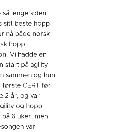
e så lenge siden
s sitt beste hopp
er nå både norsk
nsk hopp
n. Vi hadde en
in start på agility
ren sammen og hun
e første CERT før
e 2 år, og var
agility og hopp
3 på 6 uker, men
esongen var