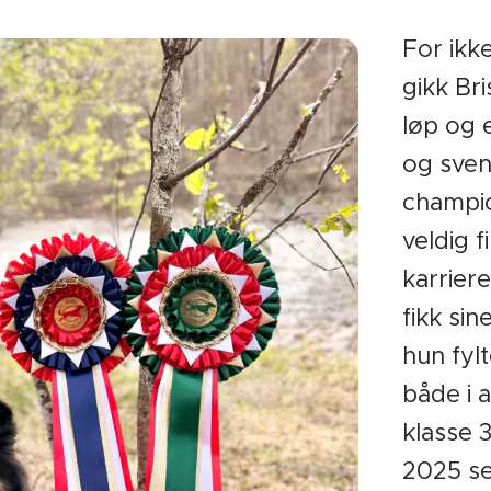
For ikk
gikk Bri
løp og 
og sve
champio
veldig f
karrie
fikk sin
hun fylt
både i 
klasse 
2025 s